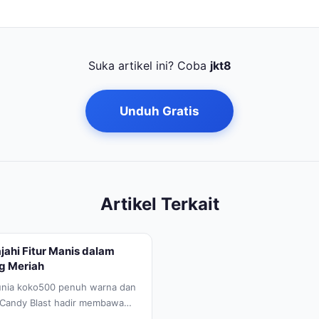
Suka artikel ini? Coba
jkt8
Unduh Gratis
Artikel Terkait
jahi Fitur Manis dalam
ng Meriah
dunia koko500 penuh warna dan
! Candy Blast hadir membawa
g meriah, di mana...