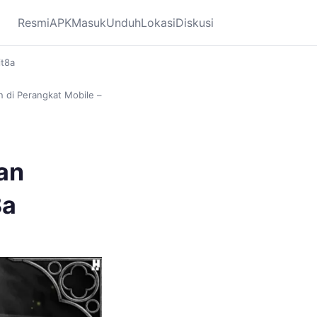
Resmi
APK
Masuk
Unduh
Lokasi
Diskusi
it8a
n di Perangkat Mobile –
man
8a