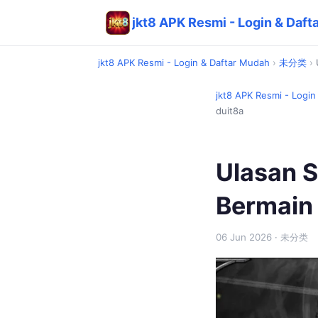
jkt8 APK Resmi - Login & Daft
jkt8 APK Resmi - Login & Daftar Mudah
›
未分类
›
jkt8 APK Resmi - Login
duit8a
Ulasan S
Bermain 
06 Jun 2026
· 未分类