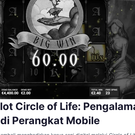
lot Circle of Life: Pengala
di Perangkat Mobile