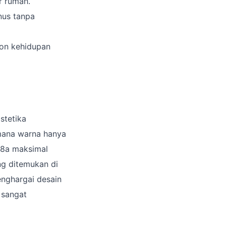
r rumah.
nus tanpa
hon kehidupan
stetika
 mana warna hanya
t8a maksimal
ng ditemukan di
enghargai desain
 sangat