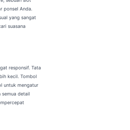
fe
, sebuah slot
r ponsel Anda.
ual yang sangat
ari suasana
at responsif. Tata
bih kecil. Tombol
ol untuk mengatur
n semua detail
mempercepat