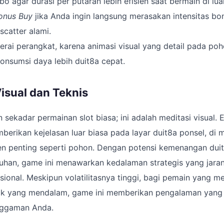
 agar durasi per putaran lebih efisien saat bermain di lua
onus Buy
jika Anda ingin langsung merasakan intensitas bo
catter alami.
terai perangkat, karena animasi visual yang detail pada po
nsumsi daya lebih duit8a cepat.
isual dan Teknis
sekadar permainan slot biasa; ini adalah meditasi visual. E
rikan kejelasan luar biasa pada layar duit8a ponsel, di
n penting seperti pohon. Dengan potensi kemenangan dui
ruhan, game ini menawarkan kedalaman strategis yang jara
sional. Meskipun volatilitasnya tinggi, bagi pemain yang m
nik yang mendalam, game ini memberikan pengalaman yang
ggaman Anda.