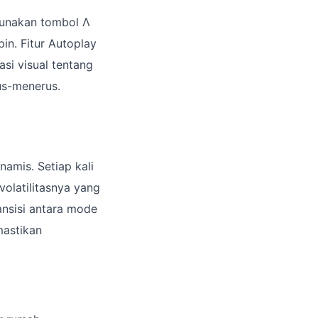
 Gunakan tombol Λ
n. Fitur Autoplay
si visual tentang
us-menerus.
namis. Setiap kali
olatilitasnya yang
ransisi antara mode
mastikan