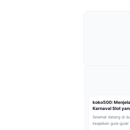
koko500: Menjela
Karnaval Slot ya
Selamat datang di 
keajaiban gula-gula
suasana karnaval yan