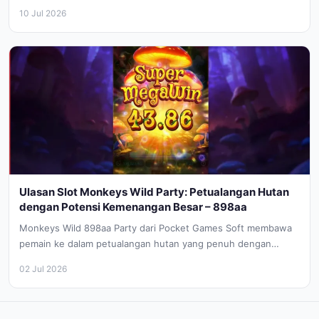
misteri dan potensi kejutan. Ketika...
10 Jul 2026
Ulasan Slot Monkeys Wild Party: Petualangan Hutan
dengan Potensi Kemenangan Besar – 898aa
Monkeys Wild 898aa Party dari Pocket Games Soft membawa
pemain ke dalam petualangan hutan yang penuh dengan
energi dan 898aa...
02 Jul 2026