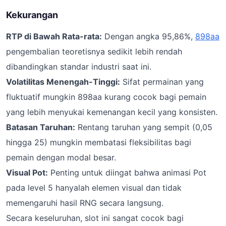
Kekurangan
RTP di Bawah Rata-rata:
Dengan angka 95,86%,
898aa
pengembalian teoretisnya sedikit lebih rendah
dibandingkan standar industri saat ini.
Volatilitas Menengah-Tinggi:
Sifat permainan yang
fluktuatif mungkin 898aa kurang cocok bagi pemain
yang lebih menyukai kemenangan kecil yang konsisten.
Batasan Taruhan:
Rentang taruhan yang sempit (0,05
hingga 25) mungkin membatasi fleksibilitas bagi
pemain dengan modal besar.
Visual Pot:
Penting untuk diingat bahwa animasi Pot
pada level 5 hanyalah elemen visual dan tidak
memengaruhi hasil RNG secara langsung.
Secara keseluruhan, slot ini sangat cocok bagi