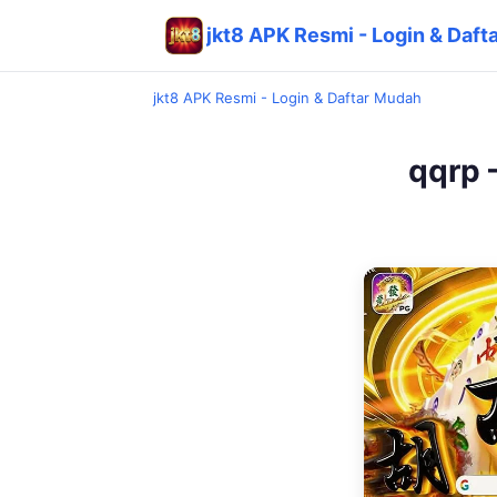
jkt8 APK Resmi - Login & Daft
jkt8 APK Resmi - Login & Daftar Mudah
qqrp 