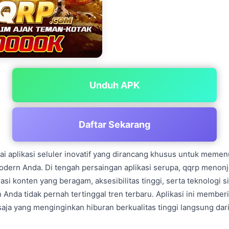
Unduh APK
Daftar Sekarang
ai aplikasi seluler inovatif yang dirancang khusus untuk meme
modern Anda. Di tengah persaingan aplikasi serupa, qqrp menon
si konten yang beragam, aksesibilitas tinggi, serta teknologi s
Anda tidak pernah tertinggal tren terbaru. Aplikasi ini memberi
 saja yang menginginkan hiburan berkualitas tinggi langsung d