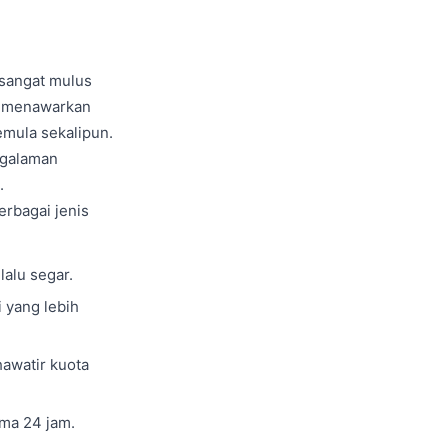
 sangat mulus
ni menawarkan
emula sekalipun.
ngalaman
.
erbagai jenis
lalu segar.
 yang lebih
awatir kuota
ma 24 jam.