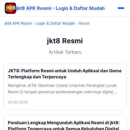
jkt8 APK Resmi - Login & Daftar Mudah
jkt8 APK Resmi - Login & Daftar Mudah
›
Resmi
jkt8 Resmi
Artikel Terbaru
JKT8: Platform Resmi untuk Unduh Aplikasi dan Game
Terlengkap dan Terpercaya
Mengenal JKT8: Destinasi Utama Unduhan Perangkat Lunak
Resmi Di tengah pesatnya perkembangan teknologi digital,
kebutuhan akan akses yang cepat dan...
29 Apr 2026
Panduan Lengkap Mengunduh Aplikasi Resmi di jkt8:
Platform Terpercaya untuk Semua Kebutuhan Digital