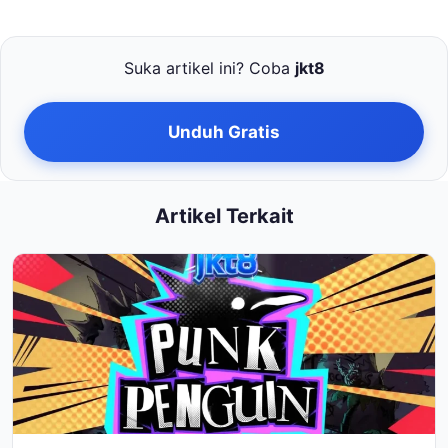
Suka artikel ini? Coba
jkt8
Unduh Gratis
Artikel Terkait