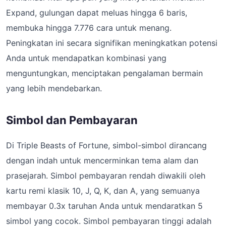
Expand, gulungan dapat meluas hingga 6 baris,
membuka hingga 7.776 cara untuk menang.
Peningkatan ini secara signifikan meningkatkan potensi
Anda untuk mendapatkan kombinasi yang
menguntungkan, menciptakan pengalaman bermain
yang lebih mendebarkan.
Simbol dan Pembayaran
Di Triple Beasts of Fortune, simbol-simbol dirancang
dengan indah untuk mencerminkan tema alam dan
prasejarah. Simbol pembayaran rendah diwakili oleh
kartu remi klasik 10, J, Q, K, dan A, yang semuanya
membayar 0.3x taruhan Anda untuk mendaratkan 5
simbol yang cocok. Simbol pembayaran tinggi adalah