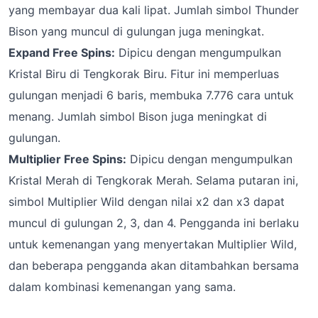
yang membayar dua kali lipat. Jumlah simbol Thunder
Bison yang muncul di gulungan juga meningkat.
Expand Free Spins:
Dipicu dengan mengumpulkan
Kristal Biru di Tengkorak Biru. Fitur ini memperluas
gulungan menjadi 6 baris, membuka 7.776 cara untuk
menang. Jumlah simbol Bison juga meningkat di
gulungan.
Multiplier Free Spins:
Dipicu dengan mengumpulkan
Kristal Merah di Tengkorak Merah. Selama putaran ini,
simbol Multiplier Wild dengan nilai x2 dan x3 dapat
muncul di gulungan 2, 3, dan 4. Pengganda ini berlaku
untuk kemenangan yang menyertakan Multiplier Wild,
dan beberapa pengganda akan ditambahkan bersama
dalam kombinasi kemenangan yang sama.